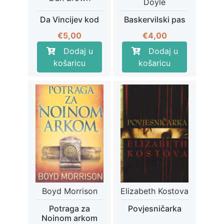
Doyle
Da Vincijev kod
Baskervilski pas
€
5,00
€
4,00
Dodaj u
Dodaj u
košaricu
košaricu
Boyd Morrison
Elizabeth Kostova
Potraga za
Povjesničarka
Noinom arkom