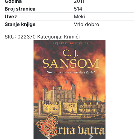
Godina
2011
Broj stranica
514
Uvez
Meki
Stanje knjige
Vrlo dobro
SKU:
022370
Kategorija:
Krimići
Previous
Next