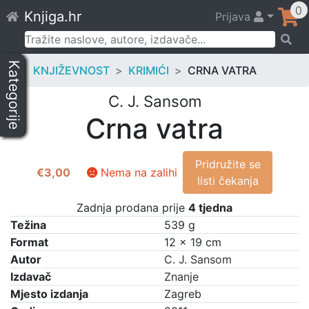
Skip
0
Knjiga.hr
Prijava
to
content
Pretraži:
Kategorije
KNJIŽEVNOST
KRIMIĆI
CRNA VATRA
C. J. Sansom
Crna vatra
Pridružite se
€
3,00
Nema na zalihi
listi čekanja
Zadnja prodana prije
4 tjedna
Težina
539 g
Format
12 × 19 cm
Autor
C. J. Sansom
Izdavač
Znanje
Mjesto izdanja
Zagreb