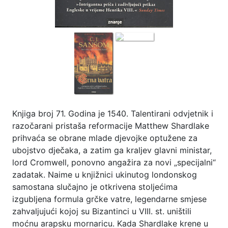
Knjiga broj 71. Godina je 1540. Talentirani odvjetnik i
razočarani pristaša reformacije Matthew Shardlake
prihvaća se obrane mlade djevojke optužene za
ubojstvo dječaka, a zatim ga kraljev glavni ministar,
lord Cromwell, ponovno angažira za novi „specijalni“
zadatak. Naime u knjižnici ukinutog londonskog
samostana slučajno je otkrivena stoljećima
izgubljena formula grčke vatre, legendarne smjese
zahvaljujući kojoj su Bizantinci u VIII. st. uništili
moćnu arapsku mornaricu. Kada Shardlake krene u