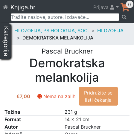
Skip
0
Knjiga.hr
Prijava
to
content
Pretraži:
Kategorije
FILOZOFIJA, PSIHOLOGIJA, SOC.
FILOZOFIJA
DEMOKRATSKA MELANKOLIJA
Pascal Bruckner
Demokratska
melankolija
Pridružite se
€
7,00
Nema na zalihi
listi čekanja
Težina
231 g
Format
14 × 21 cm
Autor
Pascal Bruckner