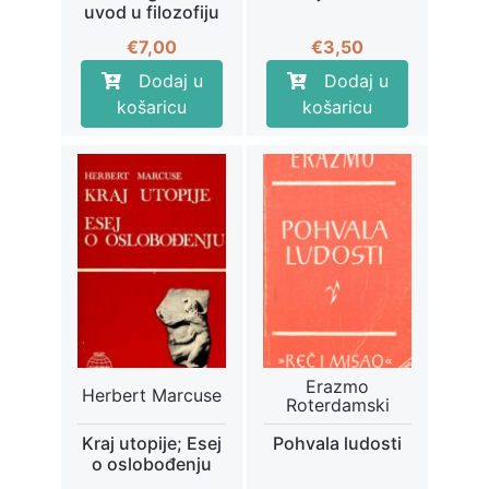
uvod u filozofiju
€
7,00
€
3,50
Dodaj u
Dodaj u
košaricu
košaricu
Erazmo
Herbert Marcuse
Roterdamski
Kraj utopije; Esej
Pohvala ludosti
o oslobođenju