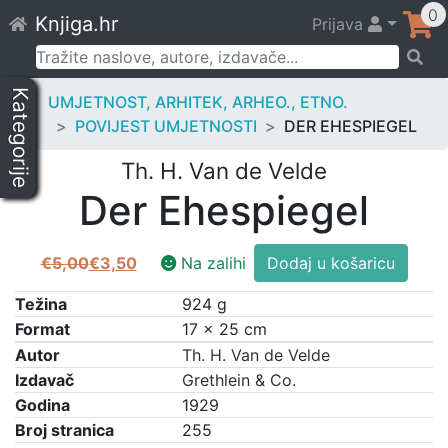
Skip
0
Knjiga.hr
Prijava
to
content
Pretraži:
Kategorije
UMJETNOST, ARHITEK, ARHEO., ETNO.
POVIJEST UMJETNOSTI
DER EHESPIEGEL
Th. H. Van de Velde
Der Ehespiegel
Der
€
5,00
€
3,50
Na zalihi
Dodaj u košaricu
Izvorna
Trenutna
Ehespiegel
cijena
cijena
količina
Težina
924 g
bila
je:
Format
17 × 25 cm
je:
€3,50.
Autor
Th. H. Van de Velde
€5,00.
Izdavač
Grethlein & Co.
Godina
1929
Broj stranica
255