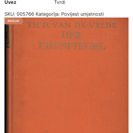
Uvez
Tvrdi
SKU:
005766
Kategorija:
Povijest umjetnosti
AKCIJA!