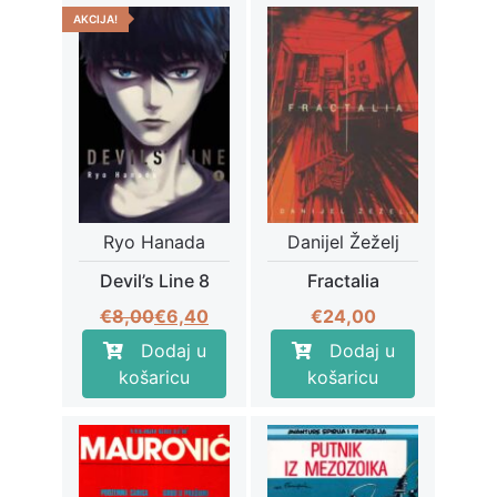
AKCIJA!
Ryo Hanada
Danijel Žeželj
Devil’s Line 8
Fractalia
Izvorna
Trenutna
€
8,00
€
6,40
€
24,00
cijena
cijena
Dodaj u
Dodaj u
bila
je:
košaricu
košaricu
je:
€6,40.
€8,00.