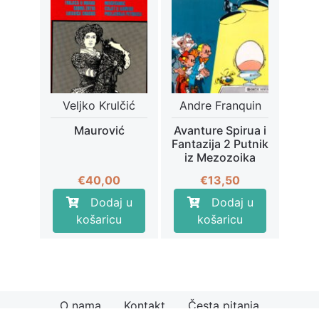
Veljko Krulčić
Andre Franquin
Maurović
Avanture Spirua i
Fantazija 2 Putnik
iz Mezozoika
€
40,00
€
13,50
Dodaj u
Dodaj u
košaricu
košaricu
O nama
Kontakt
Česta pitanja