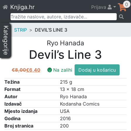
Skip
0
Knjiga.hr
Prijava
to
content
Pretraži:
Kategorije
STRIP
DEVIL’S LINE 3
Ryo Hanada
Devil’s Line 3
Devil's
€
8,00
€
6,40
Na zalihi
Dodaj u košaricu
Izvorna
Trenutna
Line
cijena
cijena
3
Težina
215 g
bila
je:
količina
Format
13 × 18 cm
je:
€6,40.
Autor
Ryo Hanada
€8,00.
Izdavač
Kodansha Comics
Mjesto izdanja
USA
Godina
2016
Broj stranica
200