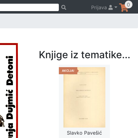
0
Prijava
Knjige iz tematike...
AKCIJA!
Slavko Pavešić