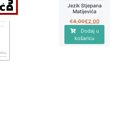
Next
Jezik Stjepana
Matijevića
Izvorna
Trenutna
€
4,00
€
2,00
cijena
cijena
Dodaj u
bila
je:
košaricu
je:
€2,00.
€4,00.