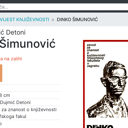
OVIJEST KNJIŽEVNOSTI
DINKO ŠIMUNOVIĆ
ć Detoni
 Šimunović
 na zalihi
18 cm
 Dujmić Detoni
za znanost o književnosti
fskoga fakul
b