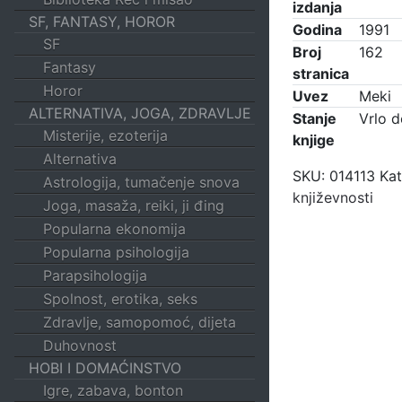
izdanja
SF, FANTASY, HOROR
Godina
1991
SF
Broj
162
Fantasy
stranica
Horor
Uvez
Meki
ALTERNATIVA, JOGA, ZDRAVLJE
Stanje
Vrlo 
Misterije, ezoterija
knjige
Alternativa
SKU:
014113
Kat
Astrologija, tumačenje snova
književnosti
Joga, masaža, reiki, ji đing
Popularna ekonomija
Popularna psihologija
Parapsihologija
Spolnost, erotika, seks
Zdravlje, samopomoć, dijeta
Duhovnost
HOBI I DOMAĆINSTVO
Igre, zabava, bonton