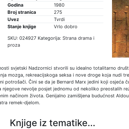
Godina
1980
Broj stranica
275
Uvez
Tvrdi
Stanje knjige
Vrlo dobro
SKU:
024927
Kategorija:
Strana drama i
proza
sti svjetski Nadzornici stvorili su idealno totalitarno dru
anja mozga, rekreacijskoga seksa i nove droge koja nudi tr
tni potrošači. Čini se da je Bernard Marx jedini koji osjeća
a njegove nevolje posjet jednomu od nekoliko preostalih rez
nim načinom života. Genijalno zamišljena budućnost Aldousa
tra remek-djelom.
Knjige iz tematike...