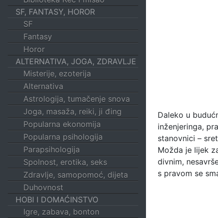
SF, FANTASY, HOROR
SF
Fantasy
Horor
ALTERNATIVA, JOGA, ZDRAVLJE
Misterije, ezoterija
Alternativa
Astrologija, tumačenje snova
Joga, masaža, reiki, ji đing
Daleko u budućno
Popularna ekonomija
inženjeringa, pr
Popularna psihologija
stanovnici – sre
Parapsihologija
Možda je lijek z
divnim, nesavrše
Spolnost, erotika, seks
s pravom se sma
Zdravlje, samopomoć, dijeta
Duhovnost
HOBI I DOMAĆINSTVO
Igre, zabava, bonton