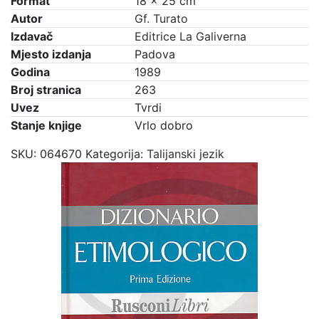
Format
18 × 25 cm
količina
Autor
Gf. Turato
Izdavač
Editrice La Galiverna
Mjesto izdanja
Padova
Godina
1989
Broj stranica
263
Uvez
Tvrdi
Stanje knjige
Vrlo dobro
SKU:
064670
Kategorija:
Talijanski jezik