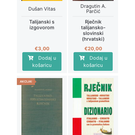
Dragutin A.
Dušan Vitas
Parčić
Talijanski s
Rječnik
izgovorom
talijansko-
slovinski
(hrvatski)
€
3,00
€
20,00
Dodaj u
Dodaj u
košaricu
košaricu
AKCIJA!