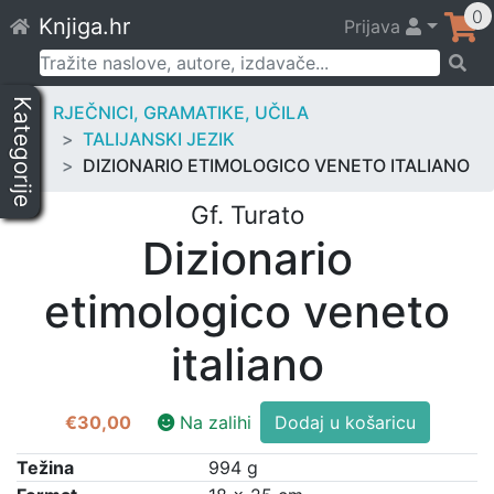
Skip
0
Knjiga.hr
Prijava
to
content
Pretraži:
Kategorije
RJEČNICI, GRAMATIKE, UČILA
TALIJANSKI JEZIK
DIZIONARIO ETIMOLOGICO VENETO ITALIANO
Gf. Turato
Dizionario
etimologico veneto
italiano
Dizionario
€
30,00
Na zalihi
Dodaj u košaricu
etimologico
veneto
Težina
994 g
italiano