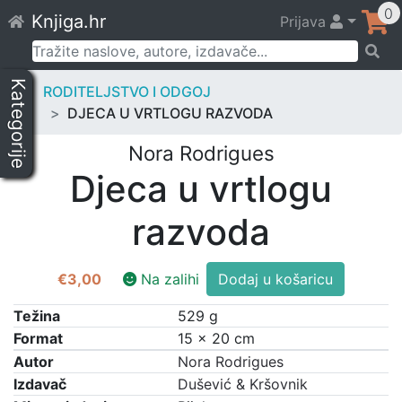
Skip
0
Knjiga.hr
Prijava
to
content
Pretraži:
Kategorije
RODITELJSTVO I ODGOJ
DJECA U VRTLOGU RAZVODA
Nora Rodrigues
Djeca u vrtlogu
razvoda
Djeca
€
3,00
Na zalihi
Dodaj u košaricu
u
vrtlogu
Težina
529 g
razvoda
Format
15 × 20 cm
količina
Autor
Nora Rodrigues
Izdavač
Dušević & Kršovnik