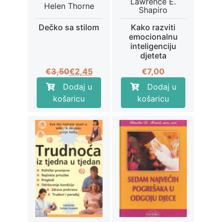
Lawrence E.
Helen Thorne
Shapiro
Dečko sa stilom
Kako razviti
emocionalnu
inteligenciju
djeteta
Izvorna
Trenutna
€
3,50
€
2,45
€
7,00
cijena
cijena
Dodaj u
Dodaj u
bila
je:
košaricu
košaricu
je:
€2,45.
€3,50.