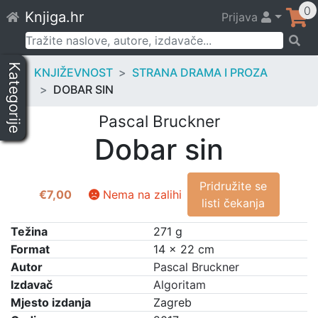
Skip
0
Knjiga.hr
Prijava
to
content
Pretraži:
Kategorije
KNJIŽEVNOST
STRANA DRAMA I PROZA
DOBAR SIN
Pascal Bruckner
Dobar sin
Pridružite se
€
7,00
Nema na zalihi
listi čekanja
Težina
271 g
Format
14 × 22 cm
Autor
Pascal Bruckner
Izdavač
Algoritam
Mjesto izdanja
Zagreb