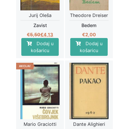
Jurij Oleša
Theodore Dreiser
Zavist
Bedem
Izvorna
Trenutna
€
5,50
€
4,13
€
2,00
cijena
cijena
Dodaj u
Dodaj u
bila
je:
košaricu
košaricu
je:
€4,13.
€5,50.
AKCIJA!
Mario Graciotti
Dante Alighieri