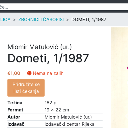
OLICA
ZBORNICI I ČASOPISI
DOMETI, 1/1987
Miomir Matulović (ur.)
Dometi, 1/1987
€
1,00
Nema na zalihi
Pridružite se
listi čekanja
Težina
162 g
Format
19 × 22 cm
Autor
Miomir Matulović (ur.)
Izdavač
Izdavački centar Rijeka