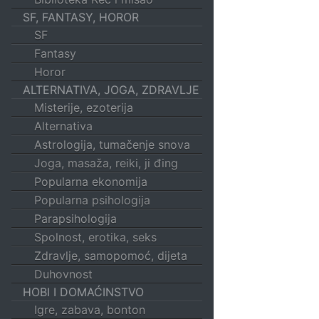
SF, FANTASY, HOROR
SF
Fantasy
Horor
ALTERNATIVA, JOGA, ZDRAVLJE
Misterije, ezoterija
Alternativa
Astrologija, tumačenje snova
Joga, masaža, reiki, ji đing
Popularna ekonomija
Popularna psihologija
Parapsihologija
Spolnost, erotika, seks
Zdravlje, samopomoć, dijeta
Duhovnost
HOBI I DOMAĆINSTVO
Igre, zabava, bonton