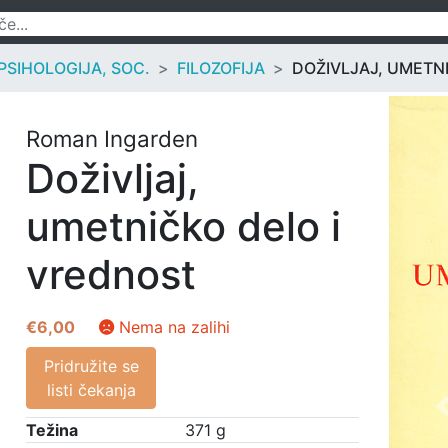
 PSIHOLOGIJA, SOC.
FILOZOFIJA
DOŽIVLJAJ, UMETN
Roman Ingarden
Doživljaj,
umetničko delo i
vrednost
€
6,00
Nema na zalihi
Pridružite se
listi čekanja
Težina
371 g