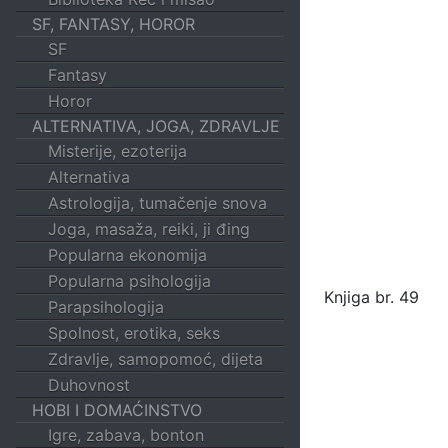
SF, FANTASY, HOROR
SF
Fantasy
Horor
ALTERNATIVA, JOGA, ZDRAVLJE
Misterije, ezoterija
Alternativa
Astrologija, tumačenje snova
Joga, masaža, reiki, ji đing
Popularna ekonomija
Popularna psihologija
Knjiga br. 49
Parapsihologija
Spolnost, erotika, seks
Zdravlje, samopomoć, dijeta
Duhovnost
HOBI I DOMAĆINSTVO
Igre, zabava, bonton