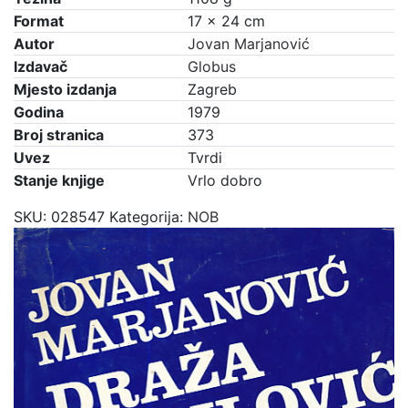
Format
17 × 24 cm
Autor
Jovan Marjanović
Izdavač
Globus
Mjesto izdanja
Zagreb
Godina
1979
Broj stranica
373
Uvez
Tvrdi
Stanje knjige
Vrlo dobro
SKU:
028547
Kategorija:
NOB