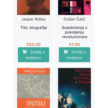
Jasper Ridley
Dušan Čalić
Tito: biografija
Svjedočenja o
pokoljenju
revolucionara
€
20,00
€
7,00
Dodaj u
Dodaj u
košaricu
košaricu