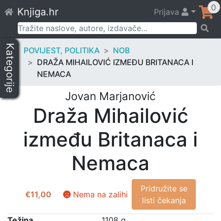
Skip
0
Knjiga.hr
Prijava
to
content
Pretraži:
Kategorije
POVIJEST, POLITIKA
NOB
DRAŽA MIHAILOVIĆ IZMEĐU BRITANACA I
NEMACA
Jovan Marjanović
Draža Mihailović
između Britanaca i
Nemaca
Pridružite se
€
11,00
Nema na zalihi
listi čekanja
Težina
1108 g