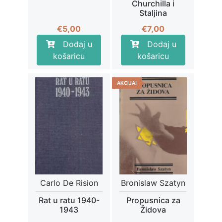
Churchilla i
Staljina
€
5,00
€
7,00
Dodaj u
Dodaj u
košaricu
košaricu
AKCIJA!
Carlo De Rision
Bronislaw Szatyn
Rat u ratu 1940-
Propusnica za
1943
Židova