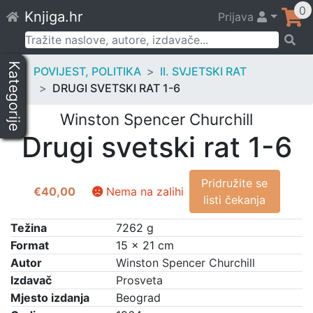
Skip
0
Knjiga.hr
Prijava
to
content
Pretraži:
Kategorije
POVIJEST, POLITIKA
II. SVJETSKI RAT
DRUGI SVETSKI RAT 1-6
Winston Spencer Churchill
Drugi svetski rat 1-6
Pridružite se
€
40,00
Nema na zalihi
listi čekanja
Težina
7262 g
Format
15 × 21 cm
Autor
Winston Spencer Churchill
Izdavač
Prosveta
Mjesto izdanja
Beograd