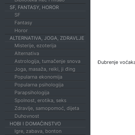
SF, FANTASY, HOROR
SF
Fantasy
Horor
ALTERNATIVA, JOGA, ZDRAVLJE
Misterije, ezoterija
Alternativa
Astrologija, tumačenje snova
Đubrenje voćaka
Joga, masaža, reiki, ji đing
Popularna ekonomija
Popularna psihologija
Parapsihologija
Spolnost, erotika, seks
Zdravlje, samopomoć, dijeta
Duhovnost
HOBI I DOMAĆINSTVO
Igre, zabava, bonton