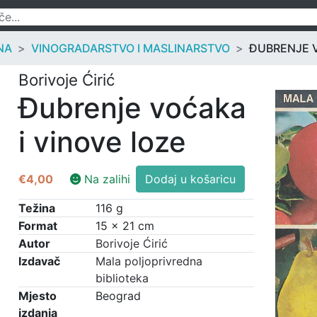
NA
VINOGRADARSTVO I MASLINARSTVO
ĐUBRENJE V
Borivoje Ćirić
Đubrenje voćaka
i vinove loze
Đubrenje
€
4,00
Na zalihi
Dodaj u košaricu
voćaka
i
Težina
116 g
vinove
Format
15 × 21 cm
loze
Autor
Borivoje Ćirić
količina
Izdavač
Mala poljoprivredna
biblioteka
Mjesto
Beograd
izdanja