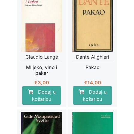
Claudio Lange
Dante Alighieri
Mlijeko, vino i
Pakao
bakar
€
3,00
€
14,00
Dodaj u
Dodaj u
košaricu
košaricu