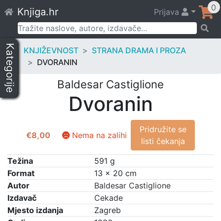
Skip
0
Knjiga.hr
Prijava
to
content
Pretraži:
Kategorije
KNJIŽEVNOST
STRANA DRAMA I PROZA
DVORANIN
Baldesar Castiglione
Dvoranin
Pridružite se
€
8,00
Nema na zalihi
listi čekanja
Težina
591 g
Format
13 × 20 cm
Autor
Baldesar Castiglione
Izdavač
Cekade
Mjesto izdanja
Zagreb