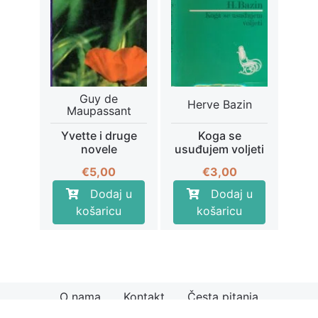
Guy de
Herve Bazin
Maupassant
Yvette i druge
Koga se
novele
usuđujem voljeti
€
5,00
€
3,00
Dodaj u
Dodaj u
košaricu
košaricu
O nama
Kontakt
Česta pitanja