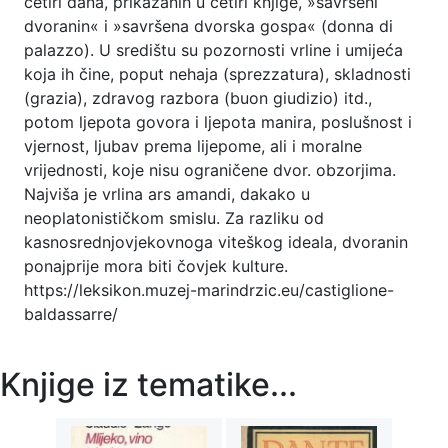
četiri dana, prikazanih u četiri knjige, »savršeni
dvoranin« i »savršena dvorska gospa« (donna di
palazzo). U središtu su pozornosti vrline i umijeća
koja ih čine, poput nehaja (sprezzatura), skladnosti
(grazia), zdravog razbora (buon giudizio) itd.,
potom ljepota govora i ljepota manira, poslušnost i
vjernost, ljubav prema lijepome, ali i moralne
vrijednosti, koje nisu ograničene dvor. obzorjima.
Najviša je vrlina ars amandi, dakako u
neoplatonističkom smislu. Za razliku od
kasnosrednjovjekovnoga viteškog ideala, dvoranin
ponajprije mora biti čovjek kulture.
https://leksikon.muzej-marindrzic.eu/castiglione-
baldassarre/
Knjige iz tematike...