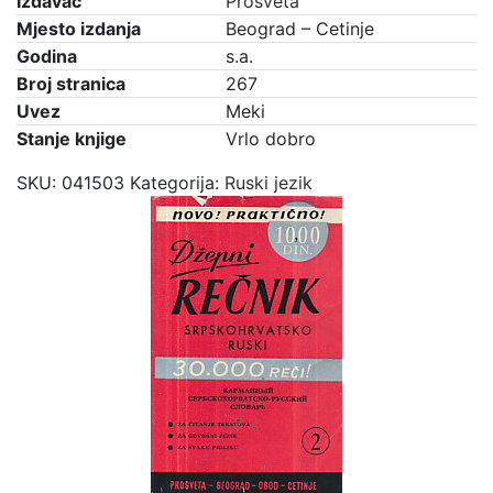
Izdavač
Prosveta
Mjesto izdanja
Beograd – Cetinje
Godina
s.a.
Broj stranica
267
Uvez
Meki
Stanje knjige
Vrlo dobro
SKU:
041503
Kategorija:
Ruski jezik