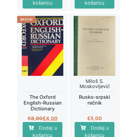
bila
je:
bila
je:
košaricu
košaricu
je:
€15,00.
je:
€16,75.
€30,00.
€33,50.
AKCIJA!
Miloš S.
Moskovljević
The Oxford
Rusko-srpski
English-Russian
rečnik
Dictionary
Izvorna
Trenutna
€
8,00
€
4,00
€
5,00
cijena
cijena
Dodaj u
Dodaj u
bila
je:
košaricu
košaricu