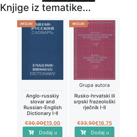
Knjige iz tematike...
AKCIJA!
AKCIJA!
Grupa autora
Anglo-russkiy
Rusko-hrvatski ili
slovar and
srpski frazeološki
Russian-English
rječnik I-II
Dictionary I-II
Izvorna
Trenutna
Izvorna
Trenutna
€
30,00
€
15,00
€
33,50
€
16,75
cijena
cijena
cijena
cijena
Dodaj u
Dodaj u