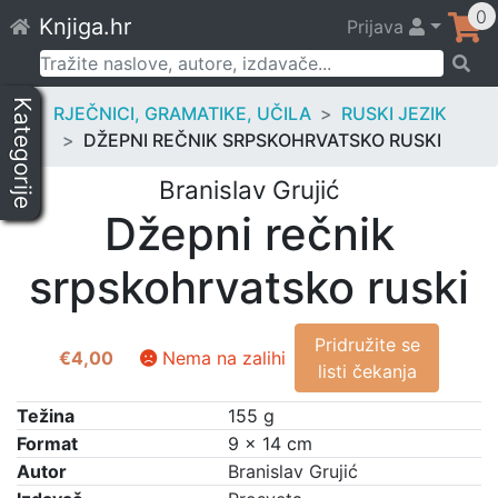
Skip
0
Knjiga.hr
Prijava
to
content
Pretraži:
Kategorije
RJEČNICI, GRAMATIKE, UČILA
RUSKI JEZIK
DŽEPNI REČNIK SRPSKOHRVATSKO RUSKI
Branislav Grujić
Džepni rečnik
srpskohrvatsko ruski
Pridružite se
€
4,00
Nema na zalihi
listi čekanja
Težina
155 g
Format
9 × 14 cm
Autor
Branislav Grujić