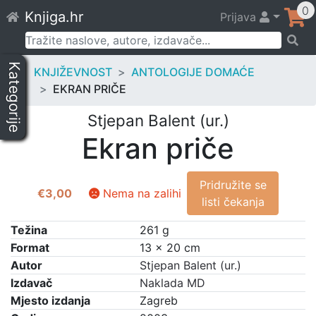
Skip
0
Knjiga.hr
Prijava
to
content
Pretraži:
Kategorije
KNJIŽEVNOST
ANTOLOGIJE DOMAĆE
EKRAN PRIČE
Stjepan Balent (ur.)
Ekran priče
Pridružite se
€
3,00
Nema na zalihi
listi čekanja
Težina
261 g
Format
13 × 20 cm
Autor
Stjepan Balent (ur.)
Izdavač
Naklada MD
Mjesto izdanja
Zagreb