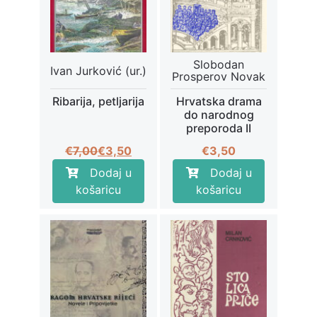
Slobodan
Ivan Jurković (ur.)
Prosperov Novak
Ribarija, petljarija
Hrvatska drama
do narodnog
preporoda II
Izvorna
Trenutna
€
7,00
€
3,50
€
3,50
cijena
cijena
Dodaj u
Dodaj u
bila
je:
košaricu
košaricu
je:
€3,50.
€7,00.