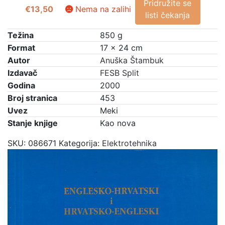
Pridružite se
€
13,50
Nema na zalihi
listi čekanja
Težina
850 g
Format
17 × 24 cm
Autor
Anuška Štambuk
Izdavač
FESB Split
Godina
2000
Broj stranica
453
Uvez
Meki
Stanje knjige
Kao nova
SKU:
086671
Kategorija:
Elektrotehnika