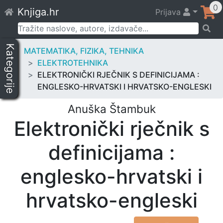
Skip
0
Knjiga.hr
Prijava
to
content
Pretraži:
Kategorije
MATEMATIKA, FIZIKA, TEHNIKA
ELEKTROTEHNIKA
ELEKTRONIČKI RJEČNIK S DEFINICIJAMA :
ENGLESKO-HRVATSKI I HRVATSKO-ENGLESKI
Anuška Štambuk
Elektronički rječnik s
definicijama :
englesko-hrvatski i
hrvatsko-engleski