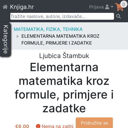
Skip
0
Knjiga.hr
Prijava
to
content
Pretraži:
Kategorije
MATEMATIKA, FIZIKA, TEHNIKA
ELEMENTARNA MATEMATIKA KROZ
FORMULE, PRIMJERE I ZADATKE
Ljubica Štambuk
Elementarna
matematika kroz
formule, primjere i
zadatke
Pridružite se
€
6,00
Nema na zalihi