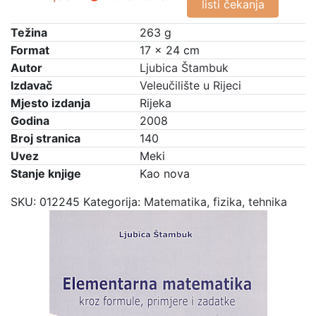
listi čekanja
Težina
263 g
Format
17 × 24 cm
Autor
Ljubica Štambuk
Izdavač
Veleučilište u Rijeci
Mjesto izdanja
Rijeka
Godina
2008
Broj stranica
140
Uvez
Meki
Stanje knjige
Kao nova
SKU:
012245
Kategorija:
Matematika, fizika, tehnika