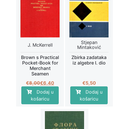
Stjepan
J. McKerrell
Mintaković
Brown s Practical
Zbirka zadataka
Pocket-Book for
iz algebre I. dio
Merchant
Seamen
Izvorna
Trenutna
€
8,00
€
6,40
€
5,50
cijena
cijena
Dodaj u
Dodaj u
bila
je:
košaricu
košaricu
je:
€6,40.
€8,00.