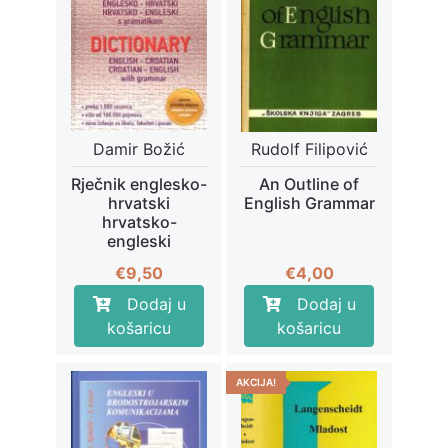
Damir Božić
Rudolf Filipović
Rječnik englesko-
An Outline of
hrvatski
English Grammar
hrvatsko-
engleski
€
9,50
€
4,00
Dodaj u
Dodaj u
košaricu
košaricu
AKCIJA!