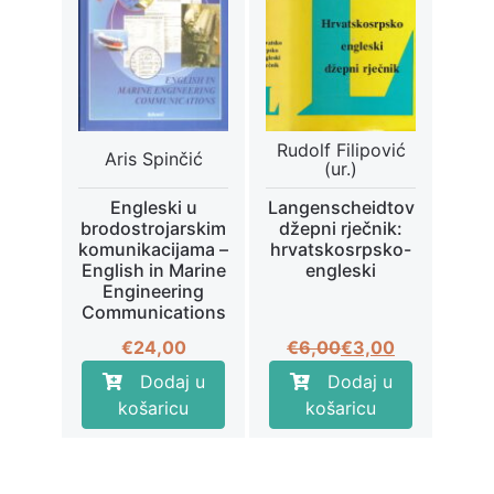
Rudolf Filipović
Aris Spinčić
(ur.)
Engleski u
Langenscheidtov
brodostrojarskim
džepni rječnik:
komunikacijama –
hrvatskosrpsko-
English in Marine
engleski
Engineering
Communications
Izvorna
Trenutna
€
24,00
€
6,00
€
3,00
cijena
cijena
Dodaj u
Dodaj u
bila
je:
košaricu
košaricu
je:
€3,00.
€6,00.