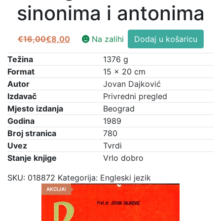
sinonima i antonima
Englesko-
€
16,00
€
8,00
Na zalihi
Dodaj u košaricu
Izvorna
Trenutna
srpskohrvatski
cijena
cijena
i
Težina
1376 g
bila
je:
srpskohrvatsko-
Format
15 × 20 cm
je:
€8,00.
engleski
Autor
Jovan Dajković
€16,00.
rečnik
Izdavač
Privredni pregled
sinonima
Mjesto izdanja
Beograd
i
Godina
1989
antonima
Broj stranica
780
količina
Uvez
Tvrdi
Stanje knjige
Vrlo dobro
SKU:
018872
Kategorija:
Engleski jezik
AKCIJA!