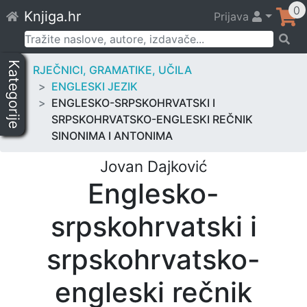
Skip
0
Knjiga.hr
Prijava
to
content
Pretraži:
Kategorije
RJEČNICI, GRAMATIKE, UČILA
ENGLESKI JEZIK
ENGLESKO-SRPSKOHRVATSKI I
SRPSKOHRVATSKO-ENGLESKI REČNIK
SINONIMA I ANTONIMA
Jovan Dajković
Englesko-
srpskohrvatski i
srpskohrvatsko-
engleski rečnik