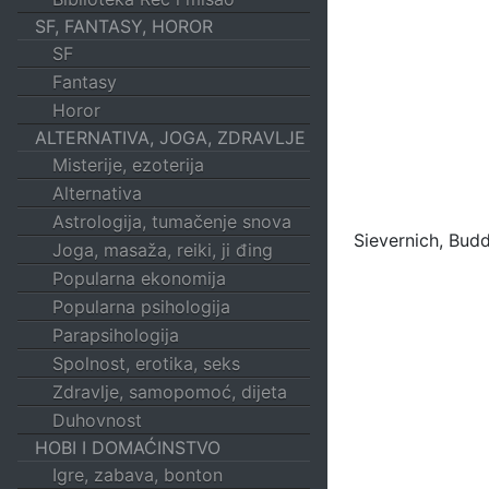
SF, FANTASY, HOROR
SF
Fantasy
Horor
ALTERNATIVA, JOGA, ZDRAVLJE
Misterije, ezoterija
Alternativa
Astrologija, tumačenje snova
Sievernich, Bud
Joga, masaža, reiki, ji đing
Popularna ekonomija
Popularna psihologija
Parapsihologija
Spolnost, erotika, seks
Zdravlje, samopomoć, dijeta
Duhovnost
HOBI I DOMAĆINSTVO
Igre, zabava, bonton