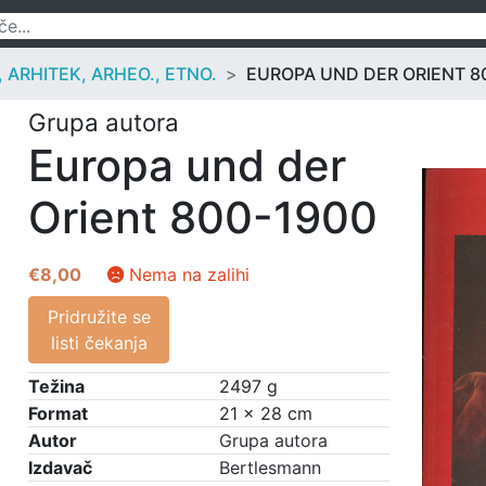
ARHITEK, ARHEO., ETNO.
EUROPA UND DER ORIENT 8
Grupa autora
Europa und der
Orient 800-1900
€
8,00
Nema na zalihi
Pridružite se
listi čekanja
Težina
2497 g
Format
21 × 28 cm
Autor
Grupa autora
Izdavač
Bertlesmann