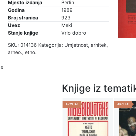
Mjesto izdanja
Berlin
Godina
1989
Broj stranica
923
Uvez
Meki
Stanje knjige
Vrlo dobro
SKU:
014136
Kategorija:
Umjetnost, arhitek,
arheo., etno.
de
Knjige iz tematik
AKCIJA!
AKCIJA!