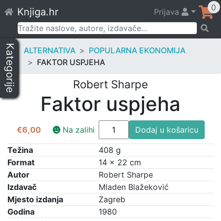
Skip
0
Knjiga.hr
Prijava
to
content
Pretraži:
Kategorije
ALTERNATIVA
POPULARNA EKONOMIJA
FAKTOR USPJEHA
Robert Sharpe
Faktor uspjeha
Faktor
€
6,00
Na zalihi
Dodaj u košaricu
uspjeha
količina
Težina
408 g
Format
14 × 22 cm
Autor
Robert Sharpe
Izdavač
Mladen Blažeković
Mjesto izdanja
Zagreb
Godina
1980