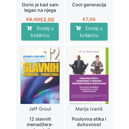
Gorio je kad sam
Cool generacija
legao na njega
Izvorna
Trenutna
€
8,00
€
3,00
€
7,00
cijena
cijena
Dodaj u
Dodaj u
bila
je:
košaricu
košaricu
je:
€3,00.
€8,00.
Jeff Grout
Marija Ivaniš
12 slavnih
Poslovna etika i
menadžera-
duhovnost