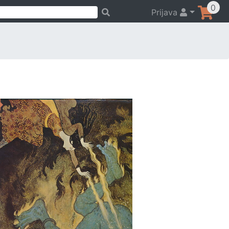
0
Prijava