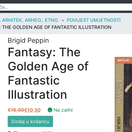
ARHITEK, ARHEO., ETNO.
POVIJEST UMJETNOSTI
: THE GOLDEN AGE OF FANTASTIC ILLUSTRATION
Brigid Peppin
Fantasy: The
AKCIJA!
Golden Age of
Fantastic
Illustration
€
15,00
€
10,50
Na zalihi
Izvorna
Trenutna
Fantasy:
cijena
cijena
Dodaj u košaricu
The
bila
je: