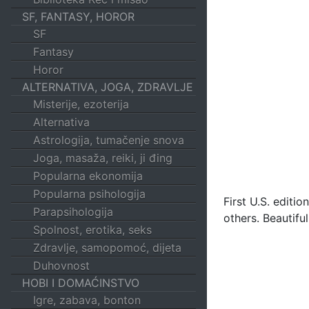
SF, FANTASY, HOROR
SF
Fantasy
Horor
ALTERNATIVA, JOGA, ZDRAVLJE
Misterije, ezoterija
Alternativa
Astrologija, tumačenje snova
Joga, masaža, reiki, ji đing
Popularna ekonomija
Popularna psihologija
First U.S. editi
Parapsihologija
others. Beautiful
Spolnost, erotika, seks
Zdravlje, samopomoć, dijeta
Duhovnost
HOBI I DOMAĆINSTVO
Igre, zabava, bonton