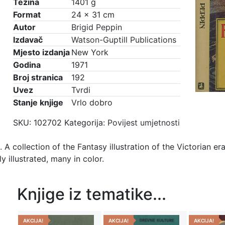
Golden
Težina
1401 g
je:
€10,50.
Age
Format
24 × 31 cm
€15,00.
of
Autor
Brigid Peppin
Fantastic
Izdavač
Watson-Guptill Publications
Illustration
Mjesto izdanja
New York
količina
Godina
1971
Broj stranica
192
Uvez
Tvrdi
Stanje knjige
Vrlo dobro
SKU:
102702
Kategorija:
Povijest umjetnosti
on. A collection of the Fantasy illustration of the Victorian
ly illustrated, many in color.
Knjige iz tematike...
AKCIJA!
AKCIJA!
AKCIJA!