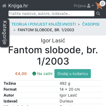
Skip
0
Knjiga.hr
Prijava
to
content
Pretraži:
Kategorije
TEORIJA I POVIJEST KNJIŽEVNOSTI
ČASOPISI
FANTOM SLOBODE, BR. 1/2003
Igor Lasić
Fantom slobode, br.
1/2003
Fantom
€
4,00
Na zalihi
Dodaj u košaricu
slobode,
br.
Težina
492 g
1/2003
Format
14 × 20 cm
količina
Autor
Igor Lasić
Izdavač
Durieux