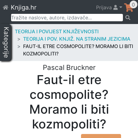
Skip
0
Knjiga.hr
Prijava
to
content
Pretraži:
Kategorije
TEORIJA I POVIJEST KNJIŽEVNOSTI
TEORIJA I POV. KNJIŽ. NA STRANIM JEZICIMA
FAUT-IL ETRE COSMOPOLITE? MORAMO LI BITI
KOZMOPOLITI?
Pascal Bruckner
Faut-il etre
cosmopolite?
Moramo li biti
kozmopoliti?