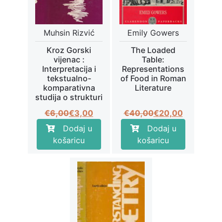
Muhsin Rizvić
Emily Gowers
Kroz Gorski
The Loaded
vijenac :
Table:
Interpretacija i
Representations
tekstualno-
of Food in Roman
komparativna
Literature
studija o strukturi
Izvorna
Trenutna
Izvorna
Trenutna
€
6,00
€
3,00
€
40,00
€
20,00
cijena
cijena
cijena
cijena
Dodaj u
Dodaj u
bila
je:
bila
je:
košaricu
košaricu
je:
€3,00.
je:
€20,00.
€6,00.
€40,00.