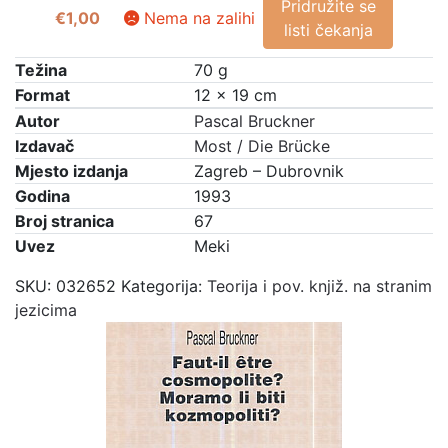
Pridružite se
€
1,00
Nema na zalihi
listi čekanja
Težina
70 g
Format
12 × 19 cm
Autor
Pascal Bruckner
Izdavač
Most / Die Brücke
Mjesto izdanja
Zagreb – Dubrovnik
Godina
1993
Broj stranica
67
Uvez
Meki
SKU:
032652
Kategorija:
Teorija i pov. knjiž. na stranim
jezicima