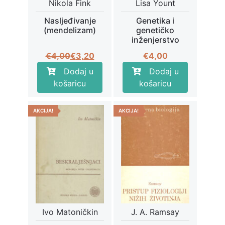
Nikola Fink
Lisa Yount
Nasljeđivanje
Genetika i
(mendelizam)
genetičko
inženjerstvo
Izvorna
Trenutna
€
4,00
€
3,20
€
4,00
cijena
cijena
Dodaj u
Dodaj u
bila
je:
košaricu
košaricu
je:
€3,20.
€4,00.
AKCIJA!
AKCIJA!
Ivo Matoničkin
J. A. Ramsay