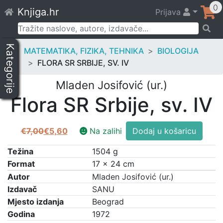
Skip
0
Knjiga.hr
Prijava
to
content
Pretraži:
Kategorije
MATEMATIKA, FIZIKA, TEHNIKA
BIOLOGIJA
FLORA SR SRBIJE, SV. IV
Mladen Josifović (ur.)
Flora SR Srbije, sv. IV
Flora
€
7,00
€
5,60
Na zalihi
Dodaj u košaricu
Izvorna
Trenutna
SR
cijena
cijena
Srbije,
Težina
1504 g
bila
je:
sv.
Format
17 × 24 cm
je:
€5,60.
IV
Autor
Mladen Josifović (ur.)
€7,00.
količina
Izdavač
SANU
Mjesto izdanja
Beograd
Godina
1972