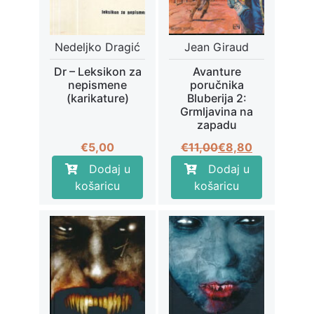
Nedeljko Dragić
Jean Giraud
Dr – Leksikon za
Avanture
nepismene
poručnika
(karikature)
Bluberija 2:
Grmljavina na
zapadu
Izvorna
Trenutna
€
5,00
€
11,00
€
8,80
cijena
cijena
Dodaj u
Dodaj u
bila
je:
košaricu
košaricu
je:
€8,80.
€11,00.