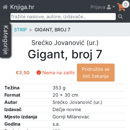
Skip
0
Knjiga.hr
Prijava
to
content
Pretraži:
Kategorije
STRIP
GIGANT, BROJ 7
Srećko Jovanović (ur.)
Gigant, broj 7
Pridružite se
€
3,50
Nema na zalihi
listi čekanja
Težina
353 g
Format
20 × 30 cm
Autor
Srećko Jovanović (ur.)
Izdavač
Dečje novine
Mjesto izdanja
Gornji Milanovac
Godina
s.a.