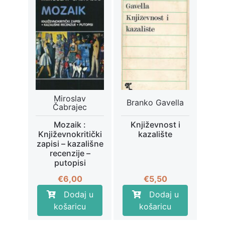
Miroslav
Branko Gavella
Čabrajec
Mozaik :
Književnost i
Književnokritički
kazalište
zapisi – kazališne
recenzije –
putopisi
€
6,00
€
5,50
Dodaj u
Dodaj u
košaricu
košaricu