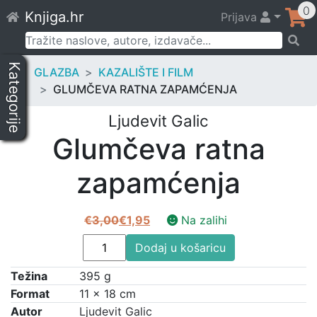
Skip
0
Knjiga.hr
Prijava
to
content
Pretraži:
Kategorije
GLAZBA
KAZALIŠTE I FILM
GLUMČEVA RATNA ZAPAMĆENJA
Ljudevit Galic
Glumčeva ratna
zapamćenja
€
3,00
€
1,95
Na zalihi
Izvorna
Trenutna
Glumčeva
cijena
cijena
Dodaj u košaricu
ratna
bila
je:
Težina
395 g
zapamćenja
je:
€1,95.
količina
Format
11 × 18 cm
€3,00.
Autor
Ljudevit Galic