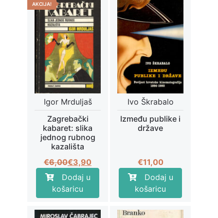
AKCIJA!
Igor Mrduljaš
Ivo Škrabalo
Zagrebački
Između publike i
kabaret: slika
države
jednog rubnog
kazališta
Izvorna
Trenutna
€
6,00
€
3,90
€
11,00
cijena
cijena
Dodaj u
Dodaj u
bila
je:
košaricu
košaricu
je:
€3,90.
€6,00.