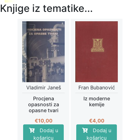
Knjige iz tematike...
Vladimir Janeš
Fran Bubanović
Procjena
Iz moderne
opasnosti za
kemije
opasne tvari
€
10,00
€
4,00
Dodaj u
Dodaj u
košaricu
košaricu