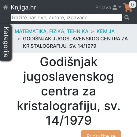
Skip
0
Knjiga.hr
Prijava
to
content
Pretraži:
Kategorije
MATEMATIKA, FIZIKA, TEHNIKA
KEMIJA
GODIŠNJAK JUGOSLAVENSKOG CENTRA ZA
KRISTALOGRAFIJU, SV. 14/1979
Godišnjak
jugoslavenskog
centra za
kristalografiju, sv.
14/1979
Pridružite se