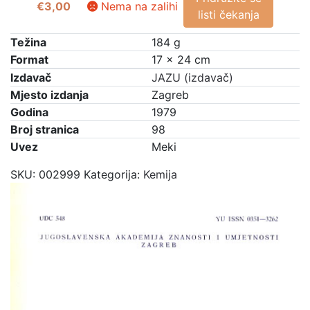
€
3,00
Nema na zalihi
listi čekanja
Težina
184 g
Format
17 × 24 cm
Izdavač
JAZU (izdavač)
Mjesto izdanja
Zagreb
Godina
1979
Broj stranica
98
Uvez
Meki
SKU:
002999
Kategorija:
Kemija