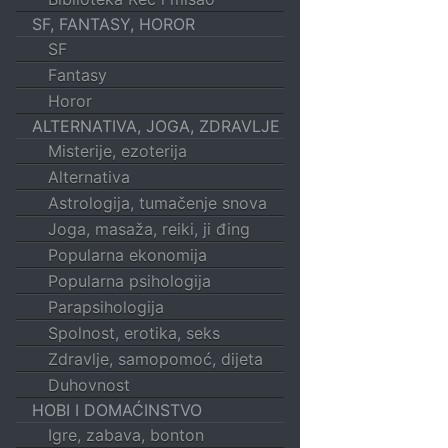
SF, FANTASY, HOROR
SF
Fantasy
Horor
ALTERNATIVA, JOGA, ZDRAVLJE
Misterije, ezoterija
Alternativa
Astrologija, tumačenje snova
Joga, masaža, reiki, ji đing
Popularna ekonomija
Popularna psihologija
Parapsihologija
Spolnost, erotika, seks
Zdravlje, samopomoć, dijeta
Duhovnost
HOBI I DOMAĆINSTVO
Igre, zabava, bonton