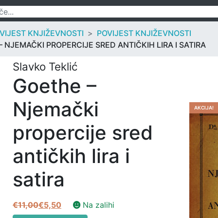
OVIJEST KNJIŽEVNOSTI
POVIJEST KNJIŽEVNOSTI
 NJEMAČKI PROPERCIJE SRED ANTIČKIH LIRA I SATIRA
Slavko Teklić
Goethe –
Njemački
AKCIJA!
propercije sred
antičkih lira i
satira
€
11,00
€
5,50
Na zalihi
Izvorna
Trenutna