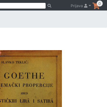
0
Prijava