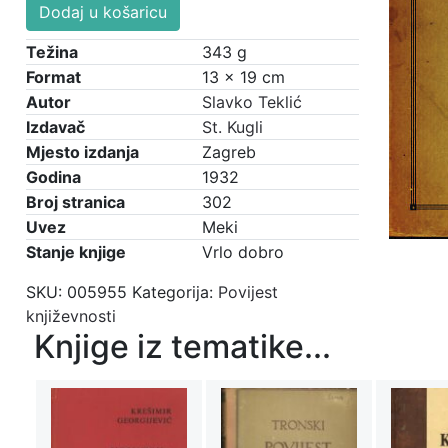
Goethe
cijena
cijena
Dodaj u košaricu
-
bila
je:
Njemački
Težina
343 g
je:
€5,50.
propercije
Format
13 × 19 cm
€11,00.
sred
Autor
Slavko Teklić
antičkih
Izdavač
St. Kugli
lira
Mjesto izdanja
Zagreb
i
Godina
1932
satira
Broj stranica
302
količina
Uvez
Meki
Stanje knjige
Vrlo dobro
SKU:
005955
Kategorija:
Povijest
književnosti
Knjige iz tematike...