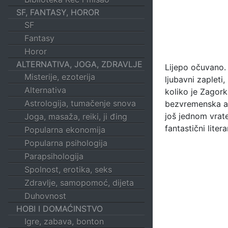
SF, FANTASY, HOROR
SF
Fantasy
Horor
ALTERNATIVA, JOGA, ZDRAVLJE
Lijepo očuvano. 
Misterije, ezoterija
ljubavni zapleti,
Alternativa
koliko je Zagork
Astrologija, tumačenje snova
bezvremenska aut
još jednom vrate 
Joga, masaža, reiki, ji đing
fantastični liter
Popularna ekonomija
Popularna psihologija
Parapsihologija
Spolnost, erotika, seks
Zdravlje, samopomoć, dijeta
Duhovnost
HOBI I DOMAĆINSTVO
Igre, zabava, bonton