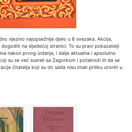
no njezino najopsežnije djelo u 8 svezaka. Akcija,
e dogoditi na sljedećoj stranici. To su pravi pokazatelji
na nakon prvog izdanja, i dalje aktualna i apsolutno
oji su se već susreli sa Zagorkom i potaknuti ih da se
ije čitatelja koji su do sada nisu imali priliku uroniti u