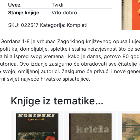
Uvez
Tvrdi
Stanje knjige
Vrlo dobro
SKU:
022517
Kategorija:
Kompleti
Gordana 1-8 je vrhunac Zagorkinog književnog opusa i ujed
 politika, domoljublje, spletke i stalna neizvjesnost što će s
a bila ispred svog vremena i kako je danas, gotovo 80 godi
orica. Ovo izdanje zasigurno će obradovati sve čitatelje k
svojoj omiljenoj autorici. Zasigurno će privući i nove generac
arni svijet najveće hrvatske spisateljice.
Knjige iz tematike...