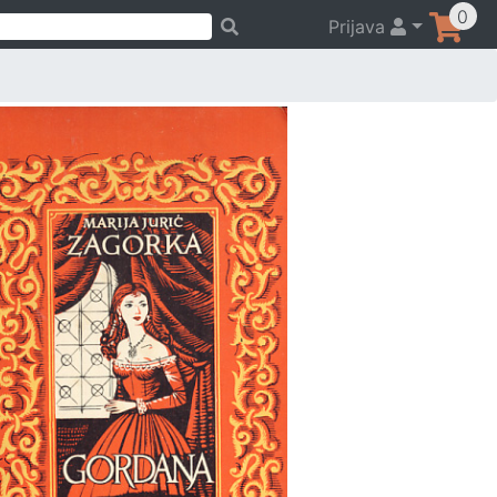
0
Prijava