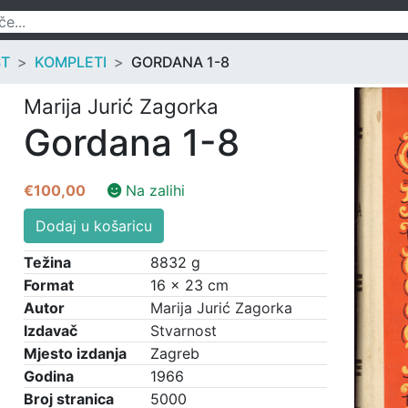
ST
KOMPLETI
GORDANA 1-8
Marija Jurić Zagorka
Gordana 1-8
€
100,00
Na zalihi
Gordana
Dodaj u košaricu
1-
8
Težina
8832 g
količina
Format
16 × 23 cm
Autor
Marija Jurić Zagorka
Izdavač
Stvarnost
Mjesto izdanja
Zagreb
Godina
1966
Broj stranica
5000