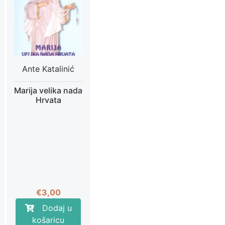
Ante Katalinić
Marija velika nada
Hrvata
€
3,00
Dodaj u
košaricu