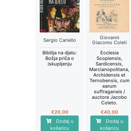
Giovanni
Sergio Cariello
Giacomo Coleti
Bibilija na djelu:
Ecclesia
Božja priča o
Scopiensis,
iskupljenju
Sardicensis,
Marcianopolitana,
Archidensis et
Ternobensis, cum
earum
suffraganeis /
auctore Jacobo
Coleto.
€
20,00
€
40,00
Dodaj u
Dodaj u
košaricu
košaricu