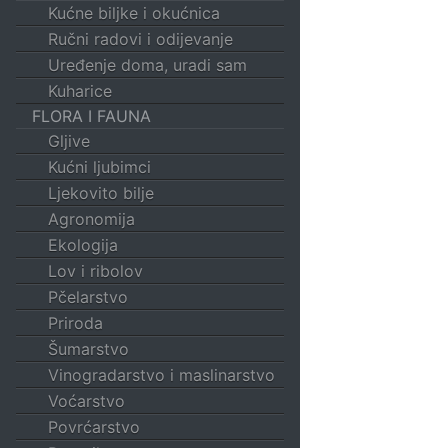
Kućne biljke i okućnica
Ručni radovi i odijevanje
Uređenje doma, uradi sam
Kuharice
FLORA I FAUNA
Gljive
Kućni ljubimci
Ljekovito bilje
Agronomija
Ekologija
Lov i ribolov
Pčelarstvo
Priroda
Šumarstvo
Vinogradarstvo i maslinarstvo
Voćarstvo
Povrćarstvo