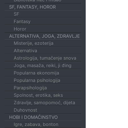
SF, FANTASY, HOROR
SF
Fantasy
Horor
ALTERNATIVA, JOGA, ZDRAVLJE
Misterije, ezoterija
Alternativa
Astrologija, tumačenje snova
Joga, masaža, reiki, ji đing
Popularna ekonomija
Popularna psihologija
Parapsihologija
Spolnost, erotika, seks
Zdravlje, samopomoć, dijeta
Duhovnost
HOBI I DOMAĆINSTVO
Igre, zabava, bonton