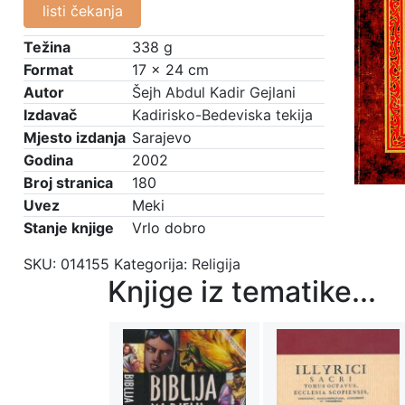
listi čekanja
Težina
338 g
Format
17 × 24 cm
Autor
Šejh Abdul Kadir Gejlani
Izdavač
Kadirisko-Bedeviska tekija
Mjesto izdanja
Sarajevo
Godina
2002
Broj stranica
180
Uvez
Meki
Stanje knjige
Vrlo dobro
SKU:
014155
Kategorija:
Religija
Knjige iz tematike...