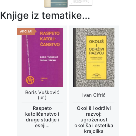
Knjige iz tematike...
AKCIJA!
Boris Vušković
Ivan Cifrić
(ur.)
Raspeto
Okoliš i održivi
katoličanstvo i
razvoj:
druge studije i
ugroženost
eseji…
okoliša i estetika
krajolika