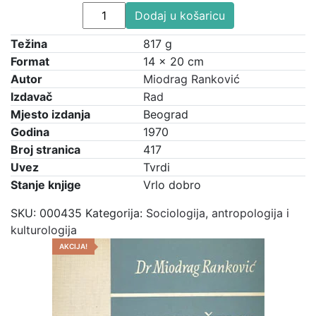
Gurvičevo
cijena
cijena
Dodaj u košaricu
shvatanje
bila
je:
Težina
strukture
817 g
je:
€1,50.
i
Format
14 × 20 cm
€2,00.
tipologije
Autor
Miodrag Ranković
globalnih
Izdavač
Rad
društava
Mjesto izdanja
Beograd
količina
Godina
1970
Broj stranica
417
Uvez
Tvrdi
Stanje knjige
Vrlo dobro
SKU:
000435
Kategorija:
Sociologija, antropologija i
kulturologija
AKCIJA!