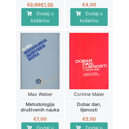
Izvorna
Trenutna
€
2,00
€
1,50
€
4,00
cijena
cijena
Dodaj u
Dodaj u
bila
je:
košaricu
košaricu
je:
€1,50.
€2,00.
Max Weber
Corinne Maier
Metodologija
Dobar dan,
društvenih nauka
lijenosti
€
7,00
€
5,50
Dodaj u
Dodaj u