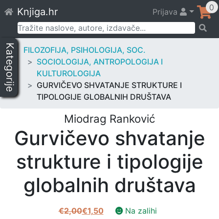
Skip
0
Knjiga.hr
Prijava
to
content
Pretraži:
Kategorije
FILOZOFIJA, PSIHOLOGIJA, SOC.
SOCIOLOGIJA, ANTROPOLOGIJA I
KULTUROLOGIJA
GURVIČEVO SHVATANJE STRUKTURE I
TIPOLOGIJE GLOBALNIH DRUŠTAVA
Miodrag Ranković
Gurvičevo shvatanje
strukture i tipologije
globalnih društava
€
2,00
€
1,50
Na zalihi
Izvorna
Trenutna