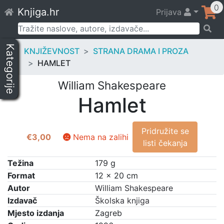
Skip
0
Knjiga.hr
Prijava
to
content
Pretraži:
Kategorije
KNJIŽEVNOST
STRANA DRAMA I PROZA
HAMLET
William Shakespeare
Hamlet
Pridružite se
€
3,00
Nema na zalihi
listi čekanja
Težina
179 g
Format
12 × 20 cm
Autor
William Shakespeare
Izdavač
Školska knjiga
Mjesto izdanja
Zagreb