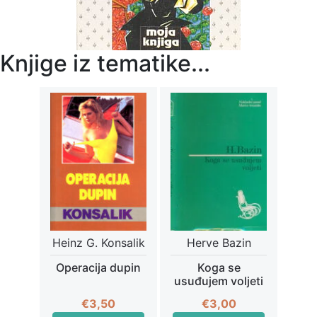
Knjige iz tematike...
Heinz G. Konsalik
Herve Bazin
Operacija dupin
Koga se
usuđujem voljeti
€
3,50
€
3,00