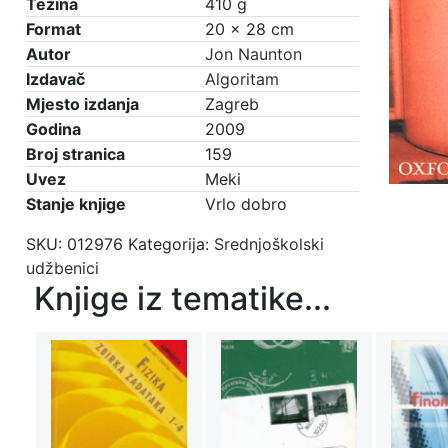
Težina
410 g
Format
20 × 28 cm
Autor
Jon Naunton
Izdavač
Algoritam
Mjesto izdanja
Zagreb
Godina
2009
Broj stranica
159
Uvez
Meki
Stanje knjige
Vrlo dobro
SKU:
012976
Kategorija:
Srednjoškolski
udžbenici
Knjige iz tematike...