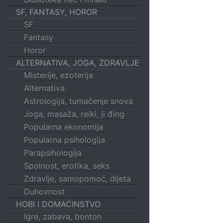
SF, FANTASY, HOROR
SF
Fantasy
Horor
ALTERNATIVA, JOGA, ZDRAVLJE
Misterije, ezoterija
Alternativa
Astrologija, tumačenje snova
Joga, masaža, reiki, ji đing
Popularna ekonomija
Popularna psihologija
Parapsihologija
Spolnost, erotika, seks
Zdravlje, samopomoć, dijeta
Duhovnost
HOBI I DOMAĆINSTVO
Igre, zabava, bonton