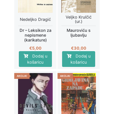
Veljko Krulčić
Nedeljko Dragić
(ur.)
Dr – Leksikon za
Mauroviću s
nepismene
ljubavlju
(karikature)
€
5,00
€
30,00
Dodaj u
Dodaj u
košaricu
košaricu
AKCIJA!
AKCIJA!