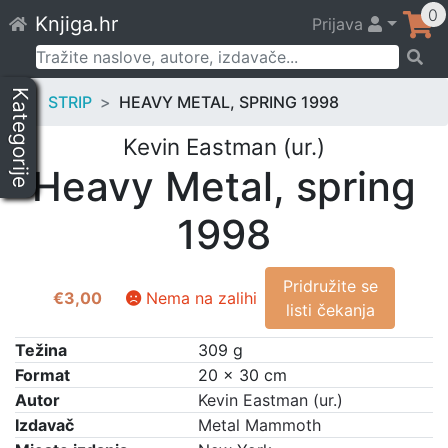
Skip
0
Knjiga.hr
Prijava
to
content
Pretraži:
Kategorije
STRIP
HEAVY METAL, SPRING 1998
Kevin Eastman (ur.)
Heavy Metal, spring
1998
Pridružite se
€
3,00
Nema na zalihi
listi čekanja
Težina
309 g
Format
20 × 30 cm
Autor
Kevin Eastman (ur.)
Izdavač
Metal Mammoth