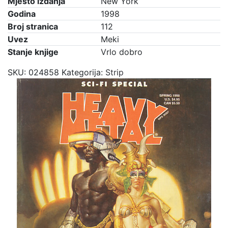
Mjesto izdanja
New York
Godina
1998
Broj stranica
112
Uvez
Meki
Stanje knjige
Vrlo dobro
SKU:
024858
Kategorija:
Strip