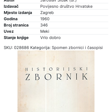
Autor
Jaroslav Šidak (ur.)
Izdavač
Povijesno društvo Hrvatske
Mjesto izdanja
Zagreb
Godina
1960
Broj stranica
346
Uvez
Meki
Stanje knjige
Vrlo dobro
SKU:
028686
Kategorija:
Spomen zbornici i časopisi