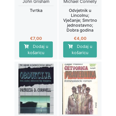
John Grisham
Michael Connelly
Tvrtka
Odvjetnik u
Lincolnu;
Vječanje; Smrtno
jednostavno;
Dobra godina
€
7,00
€
4,00
Dodaj u
Dodaj u
košaricu
košaricu