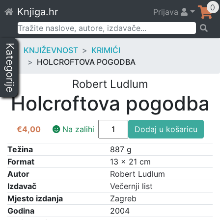
Skip
0
Knjiga.hr
Prijava
to
content
Pretraži:
Kategorije
KNJIŽEVNOST
KRIMIĆI
HOLCROFTOVA POGODBA
Robert Ludlum
Holcroftova pogodba
Holcroftova
€
4,00
Na zalihi
Dodaj u košaricu
pogodba
količina
Težina
887 g
Format
13 × 21 cm
Autor
Robert Ludlum
Izdavač
Večernji list
Mjesto izdanja
Zagreb
Godina
2004