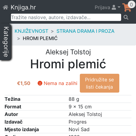
Skip
0
Knjiga.hr
Prijava
to
content
Pretraži:
Kategorije
KNJIŽEVNOST
STRANA DRAMA I PROZA
HROMI PLEMIĆ
Aleksej Tolstoj
Hromi plemić
Pridružite se
€
1,50
Nema na zalihi
listi čekanja
Težina
88 g
Format
9 × 15 cm
Autor
Aleksej Tolstoj
Izdavač
Progres
Mjesto izdanja
Novi Sad