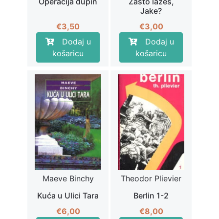
Operacija dupin
Zašto lažeš,
Jake?
€
3,50
€
3,00
Dodaj u
Dodaj u
košaricu
košaricu
Maeve Binchy
Theodor Plievier
Kuća u Ulici Tara
Berlin 1-2
€
6,00
€
8,00