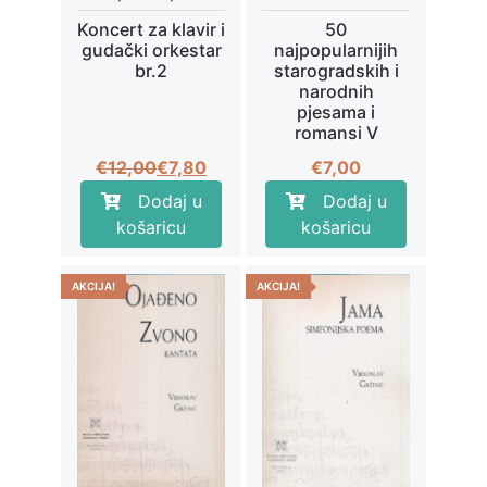
Koncert za klavir i
50
gudački orkestar
najpopularnijih
br.2
starogradskih i
narodnih
pjesama i
romansi V
Izvorna
Trenutna
€
12,00
€
7,80
€
7,00
cijena
cijena
Dodaj u
Dodaj u
bila
je:
košaricu
košaricu
je:
€7,80.
€12,00.
AKCIJA!
AKCIJA!