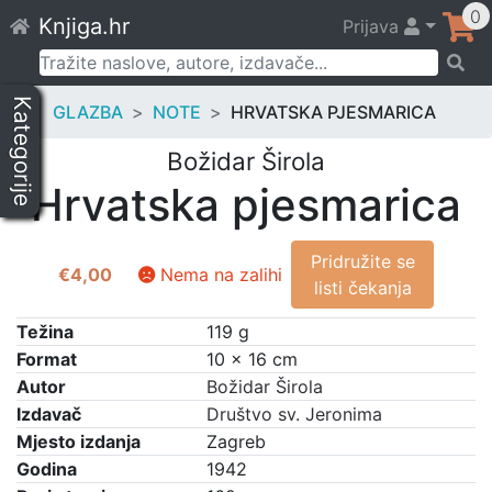
Skip
0
Knjiga.hr
Prijava
to
content
Pretraži:
Kategorije
GLAZBA
NOTE
HRVATSKA PJESMARICA
Božidar Širola
Hrvatska pjesmarica
Pridružite se
€
4,00
Nema na zalihi
listi čekanja
Težina
119 g
Format
10 × 16 cm
Autor
Božidar Širola
Izdavač
Društvo sv. Jeronima
Mjesto izdanja
Zagreb
Godina
1942