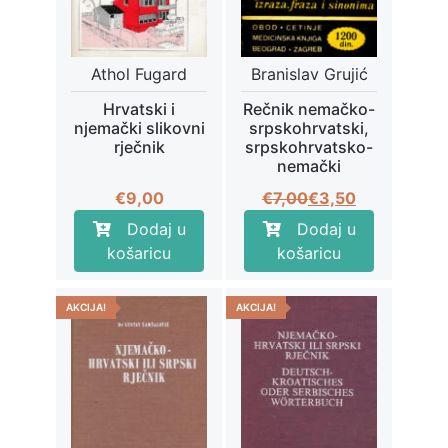
Athol Fugard
Branislav Grujić
Hrvatski i
Rečnik nemačko-
njemački slikovni
srpskohrvatski,
rječnik
srpskohrvatsko-
nemački
Izvorna
Trenutna
€
9,00
€
7,00
€
3,50
cijena
cijena
Dodaj u
Dodaj u
bila
je:
košaricu
košaricu
je:
€3,50.
€7,00.
AKCIJA!
AKCIJA!