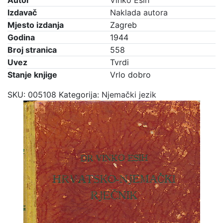
Autor
Vinko Esih
Izdavač
Naklada autora
Mjesto izdanja
Zagreb
Godina
1944
Broj stranica
558
Uvez
Tvrdi
Stanje knjige
Vrlo dobro
SKU:
005108
Kategorija:
Njemački jezik