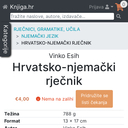
Skip
0
Knjiga.hr
Prijava
to
content
Pretraži:
Kategorije
RJEČNICI, GRAMATIKE, UČILA
NJEMAČKI JEZIK
HRVATSKO-NJEMAČKI RJEČNIK
Vinko Esih
Hrvatsko-njemački
rječnik
Pridružite se
€
4,00
Nema na zalihi
listi čekanja
Težina
788 g
Format
13 × 17 cm