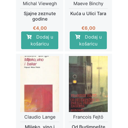
Michal Viewegh
Maeve Binchy
Sjajne zeznute
Kuća u Ulici Tara
godine
€
4,00
€
6,00
Dodaj u
Dodaj u
košaricu
košaricu
Claudio Lange
Francois Fejtö
Mlijeko, vino i
Od Budimpešte