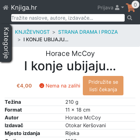
Skip
0
Knjiga.hr
Prijava
to
content
Pretraži:
Kategorije
KNJIŽEVNOST
STRANA DRAMA I PROZA
I KONJE UBIJAJU…
Horace McCoy
I konje ubijaju…
Pridružite se
€
4,00
Nema na zalihi
listi čekanja
Težina
210 g
Format
11 × 18 cm
Autor
Horace McCoy
Izdavač
Otokar Keršovani
Mjesto izdanja
Rijeka