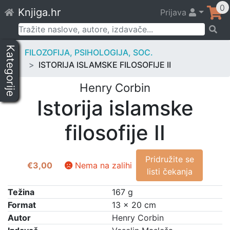
Skip
0
Knjiga.hr
Prijava
to
content
Pretraži:
Kategorije
FILOZOFIJA, PSIHOLOGIJA, SOC.
ISTORIJA ISLAMSKE FILOSOFIJE II
Henry Corbin
Istorija islamske
filosofije II
Pridružite se
€
3,00
Nema na zalihi
listi čekanja
Težina
167 g
Format
13 × 20 cm
Autor
Henry Corbin