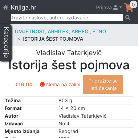
Skip
0
Knjiga.hr
Prijava
to
content
Pretraži:
Kategorije
UMJETNOST, ARHITEK, ARHEO., ETNO.
ISTORIJA ŠEST POJMOVA
Vladislav Tatarkjevič
Istorija šest pojmova
Pridružite se
€
16,00
Nema na zalihi
listi čekanja
Težina
803 g
Format
14 × 20 cm
Autor
Vladislav Tatarkjevič
Izdavač
Nolit
Mjesto izdanja
Beograd