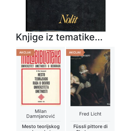
Knjige iz tematike...
AKCIJA!
AKCIJA!
Milan
Fred Licht
Damnjanović
Mesto teorijskog
Füssli pittore di