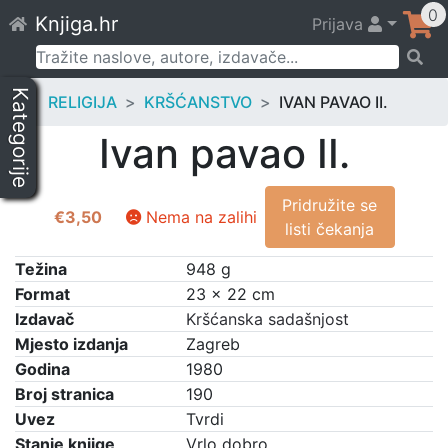
Skip
0
Knjiga.hr
Prijava
to
content
Pretraži:
Kategorije
RELIGIJA
KRŠĆANSTVO
IVAN PAVAO II.
Ivan pavao II.
Pridružite se
€
3,50
Nema na zalihi
listi čekanja
Težina
948 g
Format
23 × 22 cm
Izdavač
Kršćanska sadašnjost
Mjesto izdanja
Zagreb
Godina
1980
Broj stranica
190
Uvez
Tvrdi
Stanje knjige
Vrlo dobro