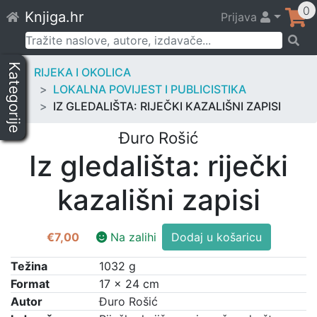
Skip
0
Knjiga.hr
Prijava
to
content
Pretraži:
Kategorije
RIJEKA I OKOLICA
LOKALNA POVIJEST I PUBLICISTIKA
IZ GLEDALIŠTA: RIJEČKI KAZALIŠNI ZAPISI
Đuro Rošić
Iz gledališta: riječki
kazališni zapisi
Iz
€
7,00
Na zalihi
Dodaj u košaricu
gledališta:
riječki
Težina
1032 g
kazališni
Format
17 × 24 cm
zapisi
Autor
Đuro Rošić
količina