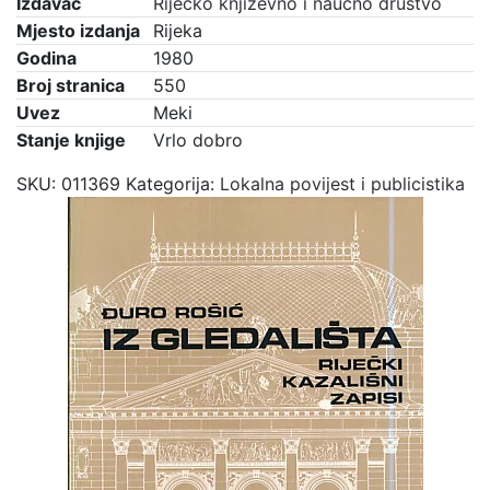
Izdavač
Riječko književno i naučno društvo
Mjesto izdanja
Rijeka
Godina
1980
Broj stranica
550
Uvez
Meki
Stanje knjige
Vrlo dobro
SKU:
011369
Kategorija:
Lokalna povijest i publicistika