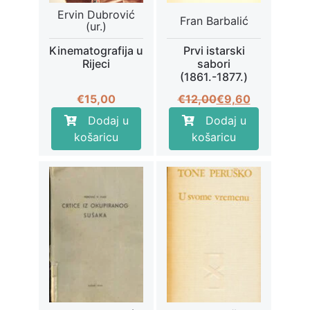
Ervin Dubrović
Fran Barbalić
(ur.)
Kinematografija u
Prvi istarski
Rijeci
sabori
(1861.-1877.)
Izvorna
Trenutna
€
15,00
€
12,00
€
9,60
cijena
cijena
Dodaj u
Dodaj u
bila
je:
košaricu
košaricu
je:
€9,60.
€12,00.