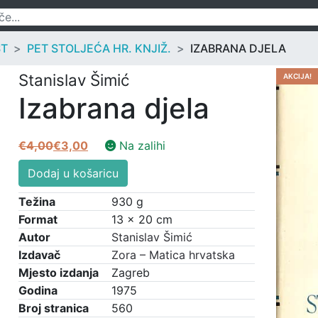
ST
PET STOLJEĆA HR. KNJIŽ.
IZABRANA DJELA
Stanislav Šimić
AKCIJA!
Izabrana djela
€
4,00
€
3,00
Na zalihi
Izvorna
Trenutna
Izabrana
cijena
cijena
Dodaj u košaricu
djela
bila
je:
količina
Težina
930 g
je:
€3,00.
Format
13 × 20 cm
€4,00.
Autor
Stanislav Šimić
Izdavač
Zora – Matica hrvatska
Mjesto izdanja
Zagreb
Godina
1975
Broj stranica
560