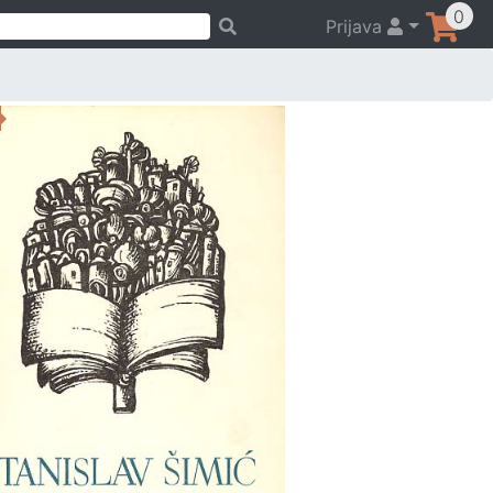
0
Prijava