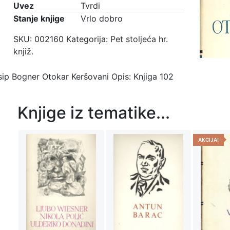
Uvez
Tvrdi
Stanje knjige
Vrlo dobro
SKU:
002160
Kategorija:
Pet stoljeća hr.
knjiž.
osip Bogner Otokar Keršovani Opis: Knjiga 102
Knjige iz tematike...
AKCIJA!