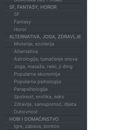
SF, FANTASY, HOROR
SF
Fantasy
Horor
ALTERNATIVA, JOGA, ZDRAVLJE
Misterije, ezoterija
Alternativa
Astrologija, tumačenje snova
Joga, masaža, reiki, ji đing
Popularna ekonomija
Popularna psihologija
Parapsihologija
Spolnost, erotika, seks
Zdravlje, samopomoć, dijeta
Duhovnost
HOBI I DOMAĆINSTVO
Igre, zabava, bonton