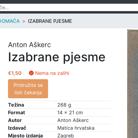
DOMAĆA
IZABRANE PJESME
Anton Aškerc
Izabrane pjesme
€
1,50
Nema na zalihi
Pridružite se
listi čekanja
Težina
268 g
Format
14 × 21 cm
Autor
Anton Aškerc
Izdavač
Matica hrvatska
Mjesto izdanja
Zagreb