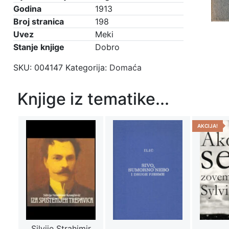
Godina
1913
Broj stranica
198
Uvez
Meki
Stanje knjige
Dobro
SKU:
004147
Kategorija:
Domaća
Knjige iz tematike...
AKCIJA!
Silvije Strahimir