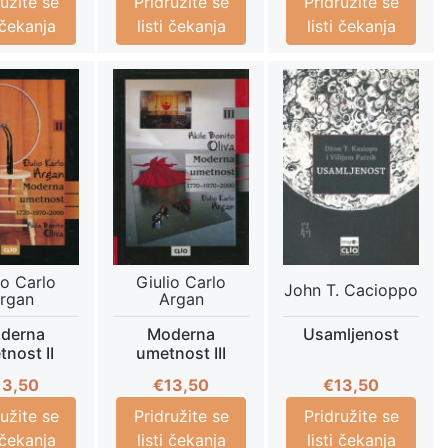
ružite se
Pridružite se
Pridružite se
i čekanja
listi čekanja
listi čekanja
io Carlo
Giulio Carlo
John T. Cacioppo
rgan
Argan
derna
Moderna
Usamljenost
nost II
umetnost III
13,50
€
13,50
€
13,50
ružite se
Pridružite se
Pridružite se
i čekanja
listi čekanja
listi čekanja