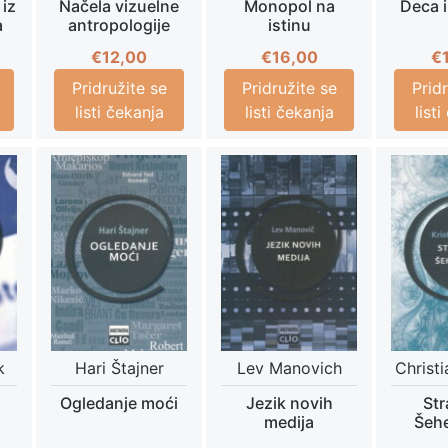
 iz
Načela vizuelne
Monopol na
Deca i
a
antropologije
istinu
€
12,00
€
16,00
€
Pridružite se
Pridružite se
Prid
listi čekanja
listi čekanja
list
k
Hari Štajner
Lev Manovich
Christ
Ogledanje moći
Jezik novih
Str
medija
Šeh