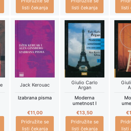
Pridružite se
Pridružite se
Prid
listi čekanja
listi čekanja
list
Giulio Carlo
Giul
le
Jack Kerouac
Argan
A
Izabrana pisma
Moderna
Mo
umetnost I
umet
€
11,00
€
13,50
€
Pridružite se
Pridružite se
Prid
listi čekanja
listi čekanja
list