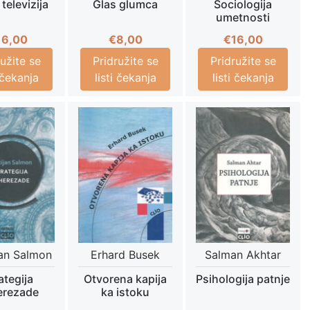
 televizija
Glas glumca
Sociologija
umetnosti
16,00
€
8,00
€
16,00
ružite se
Pridružite se
Pridružite se
i čekanja
listi čekanja
listi čekanja
ian Salmon
Erhard Busek
Salman Akhtar
ategija
Otvorena kapija
Psihologija patnje
erezade
ka istoku