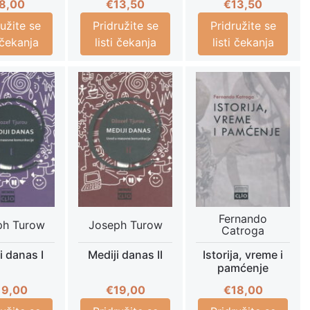
8,00
€
13,50
€
13,50
ružite se
Pridružite se
Pridružite se
i čekanja
listi čekanja
listi čekanja
Fernando
ph Turow
Joseph Turow
Catroga
i danas I
Mediji danas II
Istorija, vreme i
pamćenje
19,00
€
19,00
€
18,00