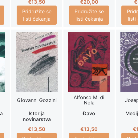
€
13,50
€
20,00
€
Pridružite se
Pridružite se
Prid
listi čekanja
listi čekanja
list
Alfonso M. di
Giovanni Gozzini
Jose
Nola
ta
Istorija
Đavo
Medij
novinarstva
€
13,50
€
13,50
€