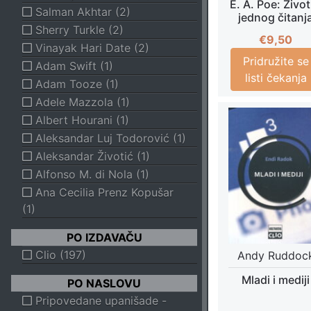
E. A. Poe: Život
Salman Akhtar (2)
SF, FANTASY, HOROR
jednog čitanj
Sherry Turkle (2)
SF
€
9,50
Vinayak Hari Date (2)
Fantasy
Pridružite se
Adam Swift (1)
Horor
listi čekanja
Adam Tooze (1)
ALTERNATIVA, JOGA, ZDRAVLJE
Adele Mazzola (1)
Misterije, ezoterija
Albert Hourani (1)
Alternativa
Aleksandar Luj Todorović (1)
Astrologija, tumačenje snova
Aleksandar Životić (1)
Joga, masaža, reiki, ji đing
Alfonso M. di Nola (1)
Popularna ekonomija
Ana Cecilia Prenz Kopušar
Popularna psihologija
(1)
Parapsihologija
Spolnost, erotika, seks
PO IZDAVAČU
Zdravlje, samopomoć, dijeta
Clio (197)
Andy Ruddoc
Duhovnost
Mladi i mediji
PO NASLOVU
HOBI I DOMAĆINSTVO
Pripovedane upanišade -
Igre, zabava, bonton