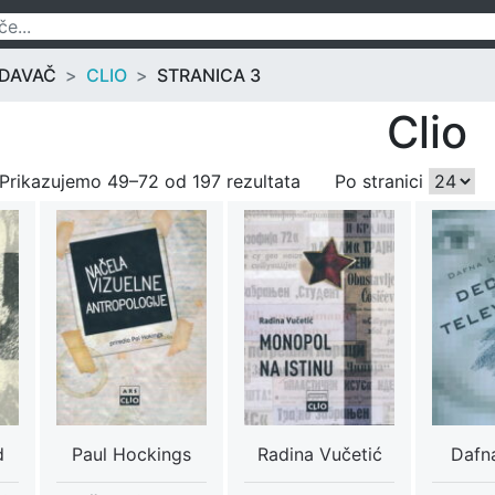
ZDAVAČ
CLIO
STRANICA 3
Clio
Prikazujemo 49–72 od 197 rezultata
Po stranici
d
Paul Hockings
Radina Vučetić
Dafn