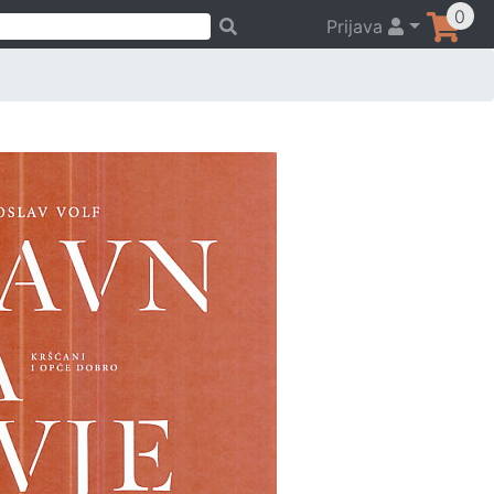
0
Prijava