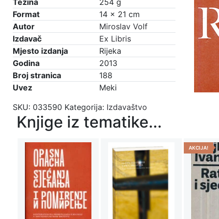
Težina
254 g
Format
14 × 21 cm
Autor
Miroslav Volf
Izdavač
Ex Libris
Mjesto izdanja
Rijeka
Godina
2013
Broj stranica
188
Uvez
Meki
SKU:
033590
Kategorija:
Izdavaštvo
Knjige iz tematike...
AKCIJA!