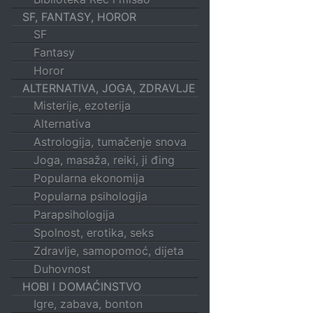
SF, FANTASY, HOROR
SF
Fantasy
Horor
ALTERNATIVA, JOGA, ZDRAVLJE
Misterije, ezoterija
Alternativa
Astrologija, tumačenje snova
Joga, masaža, reiki, ji đing
Popularna ekonomija
Popularna psihologija
Parapsihologija
Spolnost, erotika, seks
Zdravlje, samopomoć, dijeta
Duhovnost
HOBI I DOMAĆINSTVO
Igre, zabava, bonton